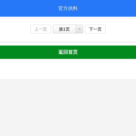
官方供料
上一页
第1页
下一页
返回首页