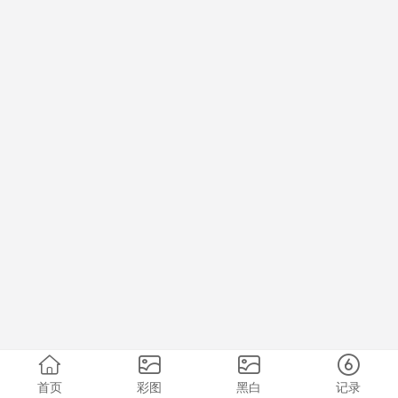
首页
彩图
黑白
记录