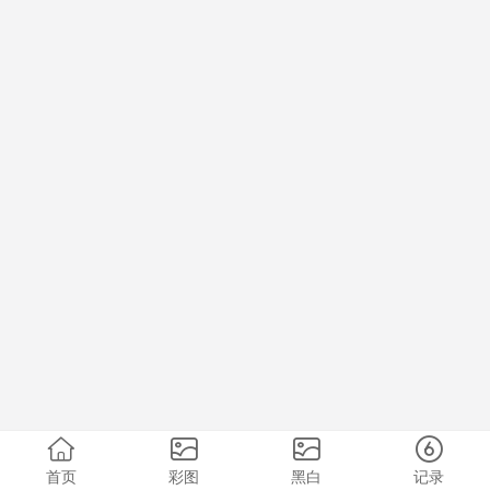
首页
彩图
黑白
记录