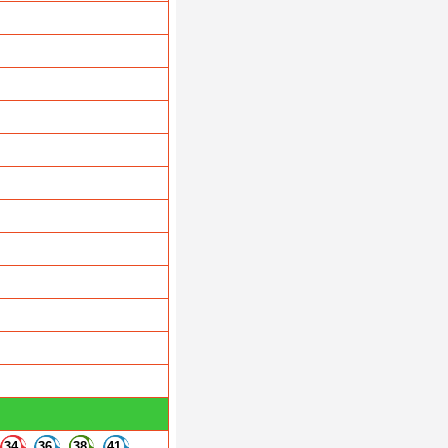
34
36
38
41