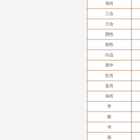
地肖
三合
六合
阴性
阳性
白边
黑中
红肖
蓝肖
绿肖
琴
棋
书
画