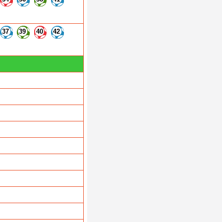
37
39
40
42