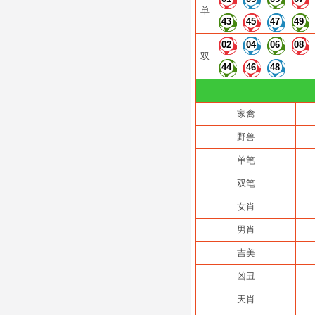
单
43
45
47
49
02
04
06
08
双
44
46
48
家禽
野兽
单笔
双笔
女肖
男肖
吉美
凶丑
天肖